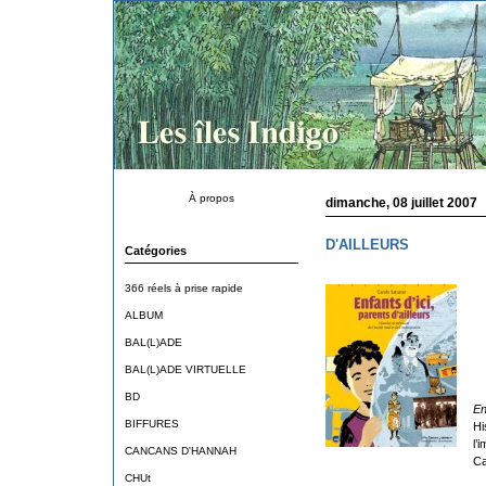
À propos
dimanche, 08 juillet 2007
D'AILLEURS
Catégories
366 réels à prise rapide
ALBUM
BAL(L)ADE
BAL(L)ADE VIRTUELLE
BD
En
BIFFURES
Hi
l’
CANCANS D'HANNAH
Ca
CHUt