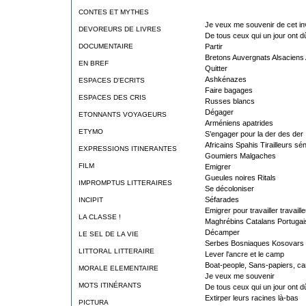
CONTES ET MYTHES
Je veux me souvenir de cet inve
DEVOREURS DE LIVRES
De tous ceux qui un jour ont d
DOCUMENTAIRE
Partir
Bretons Auvergnats Alsaciens 
EN BREF
Quitter
Ashkénazes
ESPACES D'ECRITS
Faire bagages
ESPACES DES CRIS
Russes blancs
Dégager
ETONNANTS VOYAGEURS
Arméniens apatrides
ETYMO
S’engager pour la der des der
Africains Spahis Tirailleurs s
EXPRESSIONS ITINERANTES
Goumiers Malgaches
FILM
Emigrer
Gueules noires Ritals
IMPROMPTUS LITTERAIRES
Se décoloniser
Séfarades
INCIPIT
Emigrer pour travailler travail
LA CLASSE !
Maghrébins Catalans Portugai
Décamper
LE SEL DE LA VIE
Serbes Bosniaques Kosovars
LITTORAL LITTERAIRE
Lever l'ancre et le camp
Boat-people, Sans-papiers, c
MORALE ELEMENTAIRE
Je veux me souvenir
MOTS ITINÉRANTS
De tous ceux qui un jour ont d
Extirper leurs racines là-bas
PICTURA