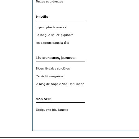
Textes et prétextes
émotifs
Impromptus littéraires
La langue sauce piquante
les papous dans la tête
Lis tes ratures, jeunesse
Blogs librairies sorcières
Cécile Roumiguière
le blog de Sophie Van Der Linden
Mon oeil!
Espiguette bis, l'anexe