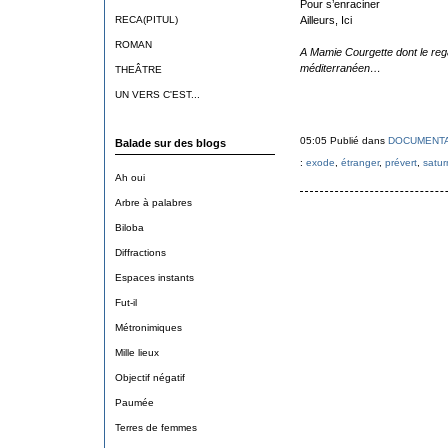
Pour s’enraciner
RECA(PITUL)
Ailleurs, Ici
ROMAN
A Mamie Courgette dont le rega
méditerranéen…
THEÂTRE
UN VERS C'EST...
05:05 Publié dans
DOCUMENTA
Balade sur des blogs
:
exode
,
étranger
,
prévert
,
satur
Ah oui
Arbre à palabres
Biloba
Diffractions
Espaces instants
Fut-il
Métronimiques
Mille lieux
Objectif négatif
Paumée
Terres de femmes